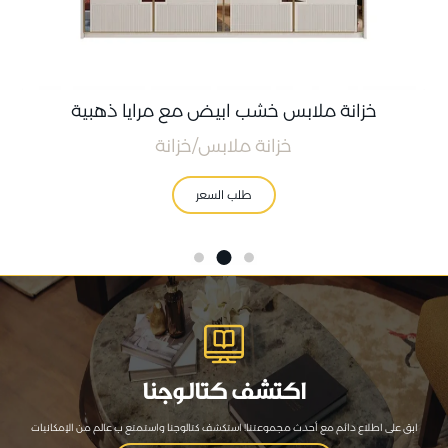
خزانة ملابس خشب ابيض مع مرايا ذهبية
خزانة ملابس/خزانة
طلب السعر
اكتشف كتالوجنا
ابق على اطلاع دائم مع أحدث مجموعتنا! استكشف كتالوجنا واستمتع ب عالم من الإمكانيات