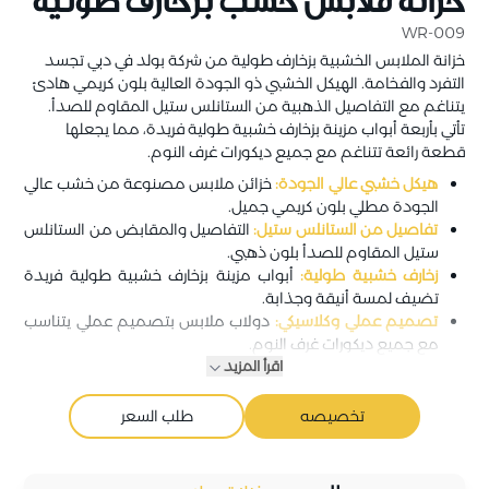
خزانة ملابس خشب بزخارف طولية
WR-009
خزانة الملابس الخشبية بزخارف طولية من شركة بولد في دبي تجسد
التفرد والفخامة. الهيكل الخشبي ذو الجودة العالية بلون كريمي هادئ
يتناغم مع التفاصيل الذهبية من الستانلس ستيل المقاوم للصدأ.
تأتي بأربعة أبواب مزينة بزخارف خشبية طولية فريدة، مما يجعلها
قطعة رائعة تتناغم مع جميع ديكورات غرف النوم.
هيكل خشبي عالي الجودة:
خزائن ملابس مصنوعة من خشب عالي
الجودة مطلي بلون كريمي جميل.
تفاصيل من الستانلس ستيل:
التفاصيل والمقابض من الستانلس
ستيل المقاوم للصدأ بلون ذهبي.
زخارف خشبية طولية:
أبواب مزينة بزخارف خشبية طولية فريدة
تضيف لمسة أنيقة وجذابة.
تصميم عملي وكلاسيكي:
دولاب ملابس بتصميم عملي يتناسب
مع جميع ديكورات غرف النوم.
اقرأ المزيد
تخصيصه
طلب السعر