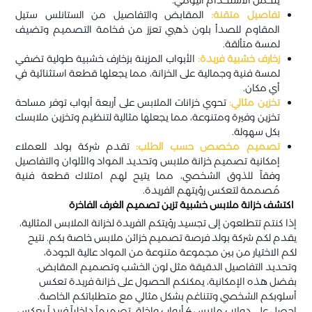
يتحمل الاستخدام اليومي.
تفاصيل متقنة:
المقابض والتفاصيل من الستانلس ستيل
المقاوم للصدأ بلون ذهبي تعزز من فخامة التصميم وتضيف
لمسة متألقة.
زخارف خشبية فريدة:
الأبواب المزينة بزخارف خشبية طولية تضفي
لمسة فنية وجمالية على الخزانة، مما يجعلها قطعة استثنائية في
أي مكان.
تخزين مثالي:
تحوي خزانات الملابس على أربعة أبواب توفر مساحة
تخزين وفيرة ومتنوعة، مما يجعلها مثالية لتنظيم وتخزين ملابسك
بكل سهولة.
تصميم مخصص حسب الطلب:
تقدم شركة بولد للعملاء
إمكانية تصميم خزانة ملابس وتحديد المواد والألوان والتفاصيل
وفقاً للذوق الشخصي، مما يتيح لهم امتلاك قطعة فنية
مُصممة لتعكس رؤيتهم الفريدة.
اكتشف خزانة ملابس خشبية تزين تصميم الغرف الفاخرة
إذا كنتم تتطلعون إلى تجسيد رؤيتكم الفريدة لخزانة الملابس المثالية،
يقدم لكم شركة بولد فرصة تصميم خزائن ملابس خاصة بكم. نتيح
لكم الاختيار من بين مجموعة متنوعة من المواد عالية الجودة،
وتحديد التفاصيل الدقيقة مثل لون الخشب وتصميم المقابض.
بفضل هذه الإمكانية، يمكنكم الحصول على خزانة فريدة تعكس
أسلوبكم الشخصي وتتناغم بشكل مثالي مع متطلباتكم الخاصة.
احصل على دولاب ملابس 4 أبواب واخلق تصميماً داخلياً فريداً يعكس