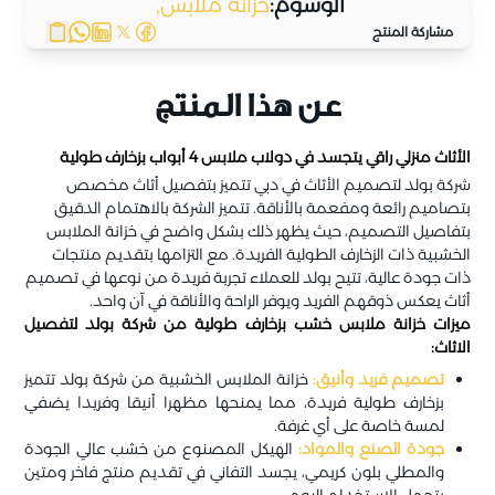
الوسوم:
خزانة ملابس,
مشاركة المنتج
عن هذا المنتج
الأثاث منزلي راقي يتجسد في دولاب ملابس 4 أبواب بزخارف طولية
شركة بولد لتصميم الأثاث في دبي تتميز بتفصيل أثاث مخصص
بتصاميم رائعة ومفعمة بالأناقة. تتميز الشركة بالاهتمام الدقيق
بتفاصيل التصميم، حيث يظهر ذلك بشكل واضح في خزانة الملابس
الخشبية ذات الزخارف الطولية الفريدة. مع التزامها بتقديم منتجات
ذات جودة عالية، تتيح بولد للعملاء تجربة فريدة من نوعها في تصميم
أثاث يعكس ذوقهم الفريد ويوفر الراحة والأناقة في آن واحد.
ميزات خزانة ملابس خشب بزخارف طولية من شركة بولد لتفصيل
الاثاث:
تصميم فريد وأنيق:
خزانة الملابس الخشبية من شركة بولد تتميز
بزخارف طولية فريدة، مما يمنحها مظهرا أنيقا وفريدا يضفي
لمسة خاصة على أي غرفة.
جودة الصنع والمواد:
الهيكل المصنوع من خشب عالي الجودة
والمطلي بلون كريمي، يجسد التفاني في تقديم منتج فاخر ومتين