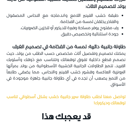
بولد لتصميم الاثاث:
طبقة خشب الفينير اللامع واندماجه مع النحاس المصقول
والفاخر يخلقان لمسة من الفخامة.
رف مفتوح يوفر مساحة وفيرة للديكور أو لتخزين الضروريات.
جودة استثنائية وتخصيص دقيق.
طاولة جانبية دائرية: لمسة من الفخامة في تصميم الغرف
يمكنك تصميم وتفصيل أثاث مخصص حسب الطلب من بولد، حيث
نصمم قطع داخلية تفوق توقعاتك وتتناسب مع ذوقك وأسلوبك
الفريد، تتميز الطاولات الجانبية الخشبية الأسطوانية من بولد بمرآتها
البرونزية العاكسة وقشور خشب الفينير والنحاس، مما يضفي طابعاً
من التميز يصعب أن تجده في أي طاولة جانبية جاهزة موجودة في
الأسواق.
تواصل معنا لطلب طاولة سرير جانبية خشب بشكل أسطواني تناسب
توقعاتك وديكورك!
قد يعجبك هذا