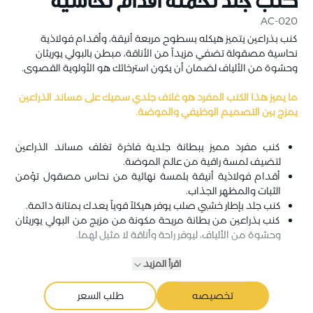
كنب جلد تحمله أقدام نحاسية
AC-020
كنب بذراعين يتميز هيكله بسطوح مربعة أنيقة، وأقدام فولاذية
نحاسية مصقولة تضفي مزيداً من الأناقة، مبطن بالبولي يوريثان
وحشوة من الألياف لضمان أن يكون استرخائك هو الأولوية القصوى.
ما يميز هذا الكنب المفرد هو غلاف جلدي سميك على مساند الذراعين
يمزج بين التصميم الوظيفي والموضة.
كنب مفرد مميز ببطانة جلدية فاخرة تغلف مساند الذراعين
لتضيف لمسة راقية من عالم الموضة.
أقدام فولاذية أنيقة بلمسة نهائية من نحاس مصقول تؤمن
الثبات والمظهر الجذاب.
كنب جلد بإطار خشبي صلب يوفر هيكلاً قوياً يعدك بمتانة دائمة.
كنب بذراعين من بطانة مريحة مكونة من مزيج من البولي يوريثان
وحشوة من الألياف، ليوفر راحة وأناقة لا مثيل لهما.
اقرأ المزيد
تخصيصه
طلب السعر