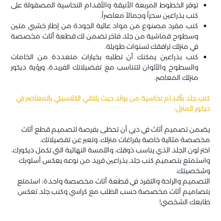
توفر الخطوط المربعة الأنيقة والأقدام النحاسية المصقولة على
كنب بذراعين سحراً وجمالاً معاصراً.
كنب مفرد مصنوع من مواد عالية الجودة من إطار خشبي متين
وسطوح قماشية من جلد فاخر تضمن لك قطعة أثاث مخصصة
في منزلك ترافقك لسنوات طويلة.
كنب بذراعين يمكنك أن تطلبه بخيارات متعددة من الخامات
والسطوح والألوان لتتناسب مع تفضيلاتك الفريدة، ورؤية ديكور
منزلك المعاصر.
كنب جلد بأقدام نحاسية من بولد حيث يلتقي الكلاسيكي بالمعاصر في
ديكور المنزل:
يضمن تصميم أثاث في دبي أن تحظى بفرصة لتصميم قطع أثاث
مخصصة مثالية خاصة بفراغات منزلك، وتعبر عن تفضيلاتك.
اختر لون الجلد الذي يناسب ذوقك، واللمسة النهائية التي تكمل ديكورك،
واستمتع بتصميم كنب جلد بذراعين فريد من نوعه يعكس أسلوبك
وشخصيتك.
التصميم والراحة والتفرد في قطعة أثاث مخصصة واحدة: استمتع
بتصاميم أثاث مخصصة حسب الطلب مع كراسي وكنب جلد تعكس
طابعك الشخصي!