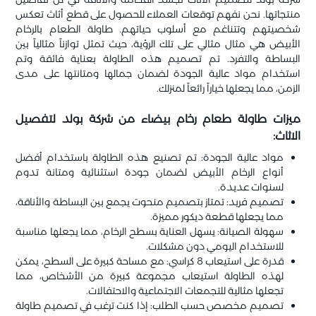
منتجاتها. نحن نفهم توقعات العملاء للحصول على قطع أثاث تعكس
شخصيتهم وتتناغم مع أسلوب حياتهم. طاولة الطعام بالرخام
الأبيض هي مثال مثالي على تلك الرؤية، حيث تمثل توازناً مثالياً بين
البساطة والتفرد. تم تصميم هذه الطاولة بعناية فائقة وتم
استخدام مواد عالية الجودة لضمان جمالها ومتانتها على مدى
الزمن، مما يجعلها خياراً رائعاً لمنزلك.
ميزات طاولة طعام رخام بيضاء من شركة بولد لتفصيل
الاثاث:
مواد عالية الجودة: تم تصنيع هذه الطاولة باستخدام أفضل
أنواع الرخام الأبيض لضمان جودة استثنائية ومتانة تدوم
لسنوات عديدة.
تصميم فريد: تمتاز بتصميم منحوت يجمع بين البساطة والأناقة،
مما يجعلها قطعة ديكور مميزة.
سهولة الصيانة: يسهل العناية بسطح الرخام، مما يجعلها مناسبة
للاستخدام اليومي دون مشكلات.
قدرة على استيعاب 8 كراسي: مع مساحة كبيرة على السطح، يمكن
لهذه الطاولة استيعاب مجموعة كبيرة من الأشخاص، مما
تجعلها مثالية للتجمعات الاجتماعية والاحتفالات.
تصميم مخصص حسب الطلب: إذا كنت ترغب في تصميم طاولة