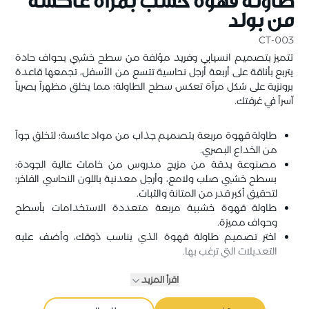
طاولة قهوة خشب بمرآة عاكسة
من بولد
CT-003
تتميز بتصميم انسيابي وفريد مؤلفة من سطح خشبي بحواف حادة
يتربع بأناقة على أربعة أرجل نحاسية تتسع من الأسفل، تجمعها قاعدة
برونزية على شكل مرآة تعكس سطح الطاولة؛ مما يخلق مظهراً بصرياً
آسراً في غرفتك.
طاولة قهوة مربعة بتصميم جذاب من مواد عاكسة؛ لتخلق جواً
من الخداع البصري.
مصنوعة بدقة من مزيج مدروس من خامات عالية الجودة:
بسطح خشبي صلب ولامع، وأرجل معدنية باللون النحاسي الفاخر؛
لتحقيق أكبر قدر من المتانة والثبات.
طاولة قهوة خشبية مربعة متعددة الاستخدامات بأسطح
وحواف مميزة.
اختر تصميم طاولة قهوة الذي يناسب ذوقك، وأضف عليه
التعديلات التي ترغب بها.
اقرأ المزيد