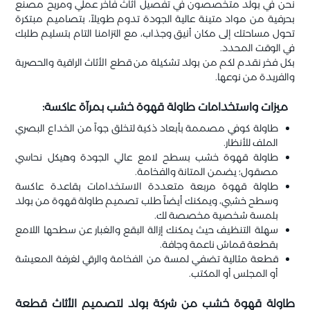
نحن في بولد متخصصون في تفصيل أثاث فاخر عملي ومريح مصنع
بحرفية من مواد متينة عالية الجودة تدوم طويلاً، بتصاميم مبتكرة
تحول مساحتك إلى مكان أنيق وجذاب، مع التزامنا التام بتسليم طلبك
في الوقت المحدد.
بكل فخر نقدم لكم من بولد تشكيلة من قطع الأثاث الراقية والحصرية
والفريدة من نوعها.
ميزات واستخدامات طاولة قهوة خشب بمرآة عاكسة:
طاولة كوفي مصممة بأبعاد ذكية لتخلق جواً من الخداع البصري
الملف للأنظار.
طاولة قهوة خشب بسطح لامع عالي الجودة وهيكل نحاسي
مصقول؛ يضمن المتانة والفخامة.
طاولة قهوة مربعة متعددة الاستخدامات بقاعدة عاكسة
وسطح خشبي، ويمكنك أيضاً طلب تصميم طاولة قهوة من بولد
بلمسة شخصية مخصصة لك.
سهلة التنظيف حيث يمكنك إزالة البقع والغبار عن سطحها اللامع
بقطعة قماش ناعمة وجافة.
قطعة مثالية تضفي لمسة من الفخامة والرقي لغرفة المعيشة
أو المجلس أو المكتب.
طاولة قهوة خشب من شركة بولد لتصميم الأثاث قطعة