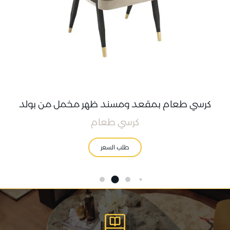
كرسي طعام بمقعد ومسند ظهر مخمل من بولد
كرسي طعام
طلب السعر