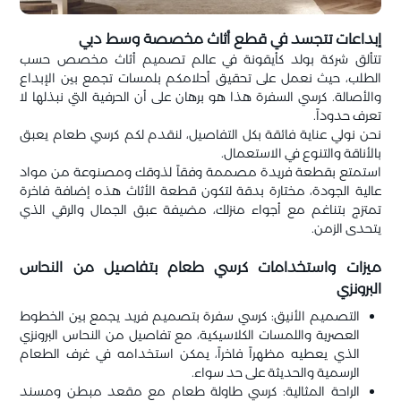
إبداعات تتجسد في قطع أثاث مخصصة وسط دبي
تتألق شركة بولد كأيقونة في عالم تصميم أثاث مخصص حسب
الطلب، حيث نعمل على تحقيق أحلامكم بلمسات تجمع بين الإبداع
والأصالة. كرسي السفرة هذا هو برهان على أن الحرفية التي نبذلها لا
تعرف حدوداً.
نحن نولي عناية فائقة بكل التفاصيل، لنقدم لكم كرسي طعام يعبق
بالأناقة والتنوع في الاستعمال.
استمتع بقطعة فريدة مصممة وفقاً لذوقك ومصنوعة من مواد
عالية الجودة، مختارة بدقة لتكون قطعة الأثاث هذه إضافة فاخرة
تمتزج بتناغم مع أجواء منزلك، مضيفة عبق الجمال والرقي الذي
يتحدى الزمن.
ميزات واستخدامات كرسي طعام بتفاصيل من النحاس
البرونزي
التصميم الأنيق: كرسي سفرة بتصميم فريد يجمع بين الخطوط
العصرية واللمسات الكلاسيكية، مع تفاصيل من النحاس البرونزي
الذي يعطيه مظهراً فاخراً، يمكن استخدامه في غرف الطعام
الرسمية والحديثة على حد سواء.
الراحة المثالية: كرسي طاولة طعام مع مقعد مبطن ومسند