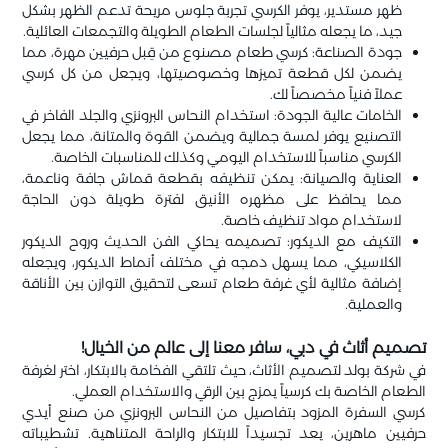
ظهر مستدير، يوفر الكرسي تجربة جلوس مريحة تدعم الظهر بشكل
جيد، ما يجعله مثالياً لجلسات الطعام الطويلة والتجمعات العائلية.
جودة الصناعة: كرسي طعام مصنوع من قِبل حرفيين مهرة، مما
يضمن لكل قطعة تميزها وخصوصيتها، ويجعل من كل كرسي
عملاً فنياً مخصصاً لك.
الخامات عالية الجودة: استخدام النحاس البرونزي والجلد الفاخر في
التصنيع يوفر لمسة جمالية ويضمن القوة والمتانة، مما يجعل
الكرسي مناسباً للاستخدام اليومي وكذلك للمناسبات الخاصة.
العناية والصيانة: يمكن تنظيفه بقطعة قماش جافة وناعمة،
مما يحافظ على مظهره الأنيق لفترة طويلة دون الحاجة
لاستخدام مواد تنظيف خاصة.
التكيف مع الديكور: تصميمه يحاكي الفن الحديث وروح الديكور
الكلاسيكي، مما يسهل دمجه في مختلف أنماط الديكور، ويجعله
إضافة مثالية لأي غرفة طعام تسعى لتحقيق التوازن بين الأناقة
والعملية.
تصميم أثاث في دبي، سافر معنا إلى عالم من الخيال!
في شركة بولد لتصميم الأثاث، حيث تلتقي الفخامة بالابتكار، اختر لغرفة
الطعام الخاصة بك كرسياً يمزج بين الرقي والاستخدام العملي.
كرسي السفرة المزود بتفاصيل من النحاس البرونزي من صنع أيدي
حرفيين ماهرين، يعد تجسيداً للابتكار والراحة المتناهية. تشطيباته