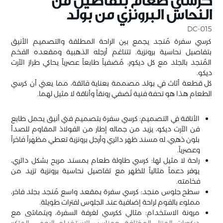
كرسي طعام بتفاصيل من
النحاس البرونزي من بولد
DC-015
كرسي سفرة مُنجد يجمع بين الراحة المطلقة والتصميم الأنيق
بتفاصيل نحاسية برونزية. تتناغم أرجله الذهبية ومقعده الفخم
المُنجد بالجلد مع كل ديكور، مُضفياً طابعاً عصرياً يحاكي طراز الآرت
ديكو.
كل قطعة أثاث في بولد مصممة بعناية فائقة، مما يعني أن كرسي
الطعام هذا هو تحفة فنية تُضفي رونقاً وأناقة لا مثيل لهما.
الأناقة في التصميم: كرسي سفرة بتصميم فني أنيق يحمل طابع
فن الآرت ديكو، يزيد من جماله إطار من الفولاذ المقاوم للصدأ
بلون ذهبي، له مسند ظهر دائري وأرجل برونزية تعطي مظهراً فاخراً
وعصرياً.
راحة لا مثيل لها: كرسي طاولة طعام بمسند مريح بشكل دائري،
يوفر دعماً مثالياً للظهر مع تفاصيل نحاسية برونزية تزيد من
فخامته.
سطح جلوس منجد: كرسي سفرة بمقعد واسع مُنجد بجلد فاخر،
مملوء بالفوم لراحة إضافية عند الجلوس لفترات طويلة.
مرونة الاستخدام: مثالي ككرسي لغرفة السفرة، ويتماشى مع