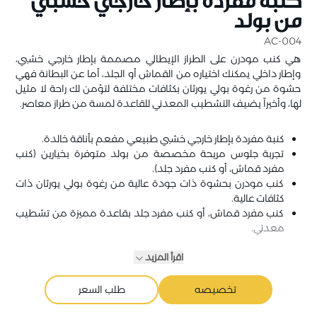
كنبة مفردة بإطار خارجي خشبي
من بولد
AC-004
هي كنب مودرن على الطراز الإيطالي مصممة بإطار خارجي خشبي،
وإطار داخلي يمكنك اختياره من القماش أو الجلد، أما عن البطانة فهي
حشوة من رغوة بولي يورثان بكثافات مختلفة لتؤمن لك راحة لا مثيل
لها، وأخيراً يضيف التشطيب المعدني للقاعدة لمسة من طراز معاصر.
كنبة مفردة بإطار خارجي خشبي طبيعي مفعم بأناقة خالدة.
تجربة جلوس مريحة مخصصة من بولد متوفرة بخيارين (كنب
مفرد قماش، أو كنب مفرد جلد).
كنب مودرن بحشوة ذات جودة عالية من رغوة بولي يورثان ذات
كثافات عالية.
كنب مفرد قماش، أو كنب مفرد جلد بقاعدة مميزة من تشطيب
معدني.
اقرأ المزيد
تخصيصه
طلب السعر