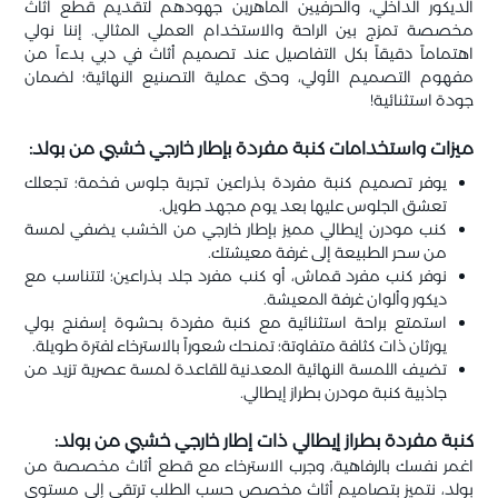
الديكور الداخلي، والحرفيين الماهرين جهودهم لتقديم قطع أثاث
مخصصة تمزج بين الراحة والاستخدام العملي المثالي. إننا نولي
اهتماماً دقيقاً بكل التفاصيل عند تصميم أثاث في دبي بدءاً من
مفهوم التصميم الأولي، وحتى عملية التصنيع النهائية؛ لضمان
جودة استثنائية!
ميزات واستخدامات كنبة مفردة بإطار خارجي خشبي من بولد:
يوفر تصميم كنبة مفردة بذراعين تجربة جلوس فخمة؛ تجعلك
تعشق الجلوس عليها بعد يوم مجهد طويل.
كنب مودرن إيطالي مميز بإطار خارجي من الخشب يضفي لمسة
من سحر الطبيعة إلى غرفة معيشتك.
نوفر كنب مفرد قماش، أو كنب مفرد جلد بذراعين؛ لتتناسب مع
ديكور وألوان غرفة المعيشة.
استمتع براحة استثنائية مع كنبة مفردة بحشوة إسفنج بولي
يورثان ذات كثافة متفاوتة؛ تمنحك شعوراً بالاسترخاء لفترة طويلة.
تضيف اللمسة النهائية المعدنية للقاعدة لمسة عصرية تزيد من
جاذبية كنبة مودرن بطراز إيطالي.
كنبة مفردة بطراز إيطالي ذات إطار خارجي خشبي من بولد:
اغمر نفسك بالرفاهية، وجرب الاسترخاء مع قطع أثاث مخصصة من
بولد، نتميز بتصاميم أثاث مخصص حسب الطلب ترتقي إلى مستوى