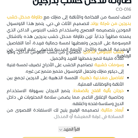
طاولة مدخل خشب بدرجين
CO-016
اضف لمسة من الفخامة والأناقة إلى منزلك مع
طاولة مدخل خشب
بدرجين من شركة بولد
لتصميم الأثاث في دبي. يتميز هذا الكونسول
المودرن بتصميمه العصري واستخدام خشب الابنوس الداكن الذي
يمنحه مظهراً جذاباً. تزين طاولة مدخل خشب بدرجين هذه بالاشكال
المرسومة على الدرجين وتعطيها لمسة جمالية فريدة، أما التفاصيل
المعدنية الذهبية والأرجل الأربعة المدببة فتضفي عليه المزيد من
خشب الابنوس الداكن:
مصنوع من خشب الابنوس الداكن، وهو
الرفاهية.
مادة متينة تتميز بنمطها الفريد والجميل.
رسومات خشبية:
تصاميم الخشب على الأدراج تضيف لمسة فنية
إلى ديكور منزلك وتجعل الكونسول متميز متميز عن غيره.
تفاصيل معدنية ذهبية:
اللمسة الذهبية على الدرجين تجمع بين
الأناقة والوظائف العملية.
درجان بآلية الفتح بالضغط:
يتميز الدرجان بسهولة الاستخدام
وخاصية الإغلاق الناعم، مما يضمن سلامة المحتويات في داخل
الدرج وسلاسة فتحه واغلاقه.
أبعاد مثالية:
تصميمه الرفيع يتيح لك الاستفادة القصوى من
المساحة في غرفة المعيشة أو المدخل.
اقرأ المزيد