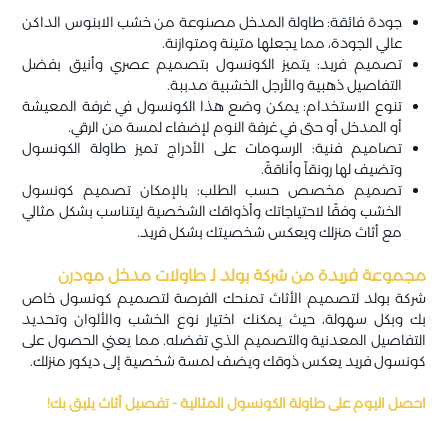
جودة فائقة: طاولة المدخل مصنوعة من خشب الابنوس الداكن
عالي الجودة، مما يجعلها متينة ومتوازنة.
تصميم فريد: يتميز الكونسول بتصميم عصري وأنيق بفضل
التفاصيل ذهبية والأرجل الخشبية مدببة.
تنوع الاستخدام: يمكن وضع هذا الكونسول في غرفة المعيشة
أو المدخل أو حتى في غرفة النوم لإضفاء لمسة من الرقي.
تصاميم فنية: الرسومات على الأدراج تميز طاولة الكونسول
وتضيف لها رونقاً وأناقةً.
تصميم مخصص حسب الطلب: بالإمكان تصميم كونسول
الخشب وفقًا لاحتياجاتك وأذواقك الشخصية ليتناسب بشكل مثالي
مع أثاث منزلك ويعكس شخصيتك بشكل فريد.
مجموعة فريدة من شركة بولد لـ طاولات مدخل مودرن
شركة بولد لتصميم الأثاث تمنحك الفرصة لتصميم كونسول خاص
بك وبكل سهولة، حيث يمكنك اختيار نوع الخشب والألوان وتحديد
التفاصيل المعدنية والتصميم الذي تفضله. مما يعني الحصول على
كونسول فريد يعكس ذوقك ويضف لمسة شخصية إلى ديكور منزلك.
احصل اليوم على طاولة الكونسول المثالية - تفصيل أثاث يليق بك!