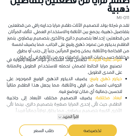
طقم مرايا من قطعتين بتفاصيل
ذهبية
MI-011
تقدم شركة بولد لتصميم الأثاث طقم مرايا جداريه راقي من قطعتين
بتفاصيل ذهبية، يجمع بين الأناقة والاستخدام العملي. تتألف المرآتان
من قطعتين؛ إحداها بتصميم دائري والأخرى بتصميم بيضاوي. يتميز
الطقم بديكور من عمود ذهبي رفيع على الجانب، مما يضيف لمسة
من الفخامة والأناقة. يمكن وضع المرآتين جنباً إلى جنب أو بطرق
مختلفة حسب رغبات العميل لإضفاء جو من الأناقة في أي مكان.
مواد عالية الجودة:
تضمن بولد استخدام مواد متينة وقوية في
تصنيع مرايا الحائط لضمان تحمله للاستخدام الطويل والمتانة
على المدى الطويل.
ديكور ذهبي رفيع:
يضيف الديكور الذهبي الرفيع الموجود على
الجوانب لمسة من الرقي والأناقة، مما يجعل هذا الطقم مثالياً
لتحسين جمالية أي مكان توضع فيه.
ابعاد مختلفة:
يضيف التصميم مختلف الأبعاد إلى جاذبية
الطقم، حيث تأتي إحدى المرايا صغيرة بتصميم دائري، بينما تأتي
الأخرى الكبيرة بتصميم بيضاوي، مما يخلق توازناً جمالياً فريداً.
اقرأ المزيد
تخصيصه
طلب السعر