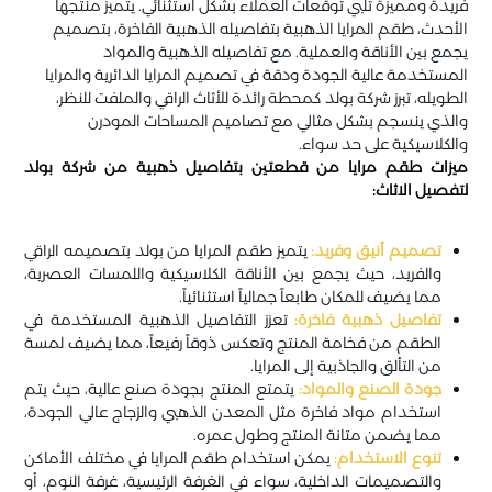
فريدة ومميزة تلبي توقعات العملاء بشكل استثنائي. يتميز منتجها
الأحدث، طقم المرايا الذهبية بتفاصيله الذهبية الفاخرة، بتصميم
يجمع بين الأناقة والعملية. مع تفاصيله الذهبية والمواد
المستخدمة عالية الجودة ودقة في تصميم المرايا الدائرية والمرايا
الطويله، تبرز شركة بولد كمحطة رائدة للأثاث الراقي والملفت للنظر،
والذي ينسجم بشكل مثالي مع تصاميم المساحات المودرن
والكلاسيكية على حد سواء.
ميزات طقم مرايا من قطعتين بتفاصيل ذهبية من شركة بولد
لتفصيل الاثاث:
تصميم أنيق وفريد:
يتميز طقم المرايا من بولد بتصميمه الراقي
والفريد، حيث يجمع بين الأناقة الكلاسيكية واللمسات العصرية،
مما يضيف للمكان طابعاً جمالياً استثنائياً.
تفاصيل ذهبية فاخرة:
تعزز التفاصيل الذهبية المستخدمة في
الطقم من فخامة المنتج وتعكس ذوقاً رفيعاً، مما يضيف لمسة
من التألق والجاذبية إلى المرايا.
جودة الصنع والمواد:
يتمتع المنتج بجودة صنع عالية، حيث يتم
استخدام مواد فاخرة مثل المعدن الذهبي والزجاج عالي الجودة،
مما يضمن متانة المنتج وطول عمره.
تنوع الاستخدام:
يمكن استخدام طقم المرايا في مختلف الأماكن
والتصميمات الداخلية، سواء في الغرفة الرئيسية، غرفة النوم، أو