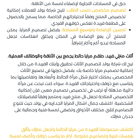
حتى في المساحات التجارية لإضفاء لمسة من الأناقة.
تصميم مخصص حسب الطلب:
تتيح شركة بولد للعملاء إمكانية
تخصيص المنتج وفقاً لاحتياجاتهم الخاصة، مما يسمح بالحصول
على قطعة فريدة تعكس ذوقهم الفردي.
تحسين الإضاءة وتوسيع المساحة:
بفضل تصميم المرايا، يمكن
للمنتج أن يعزز الإضاءة في المكان ويخلق انعكاسات تجعل
المساحة تبدو أكبر وأكثر إشراقاً.
أثاث منزلي فريد: طقم مرايا حائط يجمع بين الأناقة والوظائف العملية.
تيح لك شركة بولد لتصميم الأثاث تحقيق رؤيتك الفريدة من خلال
إمكانية تصميم مرايا خاصة بك. بفضل خبرتها في تصنيع الأثاث
المخصص، يمكنك اختيار شكل مرآة الحائط، وأبعادها، وتفاصيلها بما
يتناسب مع ذوقك واحتياجاتك الفريدة. سواء كنت تبحث عن مرآة
دائرية مذهلة أو ترغب في تخصيص تصميم معين، فإن إمكانية
التخصيص المتاحة تجعل كل منتج فريد ومتميز وفقاً لتفضيلاتك
الشخصية. اكتشف جمال اشكال المرايا الجداريه في بولد حيث تتنوع
التصاميم لتلبي مختلف الأذواق وتضفي لمسة فنية وجمالية على
جدران منزلك.
اكتشف مجموعتنا الفريدة من مرايا الحائط واجعل منزلك يتألق
بلمسات فنية وتصاميم متنوعة. اختر ما يناسب ذوقك وأضف لمسة