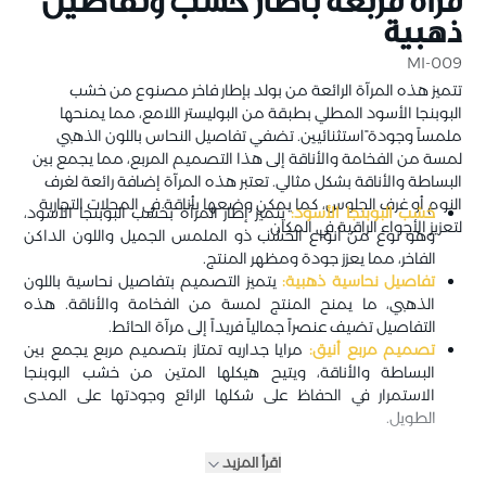
مرآة مربعة باطار خشب وتفاصيل
ذهبية
MI-009
تتميز هذه المرآة الرائعة من بولد بإطار فاخر مصنوع من خشب
البوبنجا الأسود المطلي بطبقة من البوليستر اللامع، مما يمنحها
ملمساً وجودة ًاستثنائيين. تضفي تفاصيل النحاس باللون الذهبي
لمسة من الفخامة والأناقة إلى هذا التصميم المربع، مما يجمع بين
البساطة والأناقة بشكل مثالي. تعتبر هذه المرآة إضافة رائعة لغرف
النوم أو غرف الجلوس، كما يمكن وضعها بأناقة في المحلات التجارية
خشب البوبنجا الأسود:
يتميز إطار المرآة بخشب البوبنجا الأسود،
لتعزيز الأجواء الراقية في المكان.
وهو نوع من أنواع الخشب ذو الملمس الجميل واللون الداكن
الفاخر، مما يعزز جودة ومظهر المنتج.
تفاصيل نحاسية ذهبية:
يتميز التصميم بتفاصيل نحاسية باللون
الذهبي، ما يمنح المنتج لمسة من الفخامة والأناقة. هذه
التفاصيل تضيف عنصراً جمالياً فريداً إلى مرآة الحائط.
تصميم مربع أنيق:
مرايا جداريه تمتاز بتصميم مربع يجمع بين
البساطة والأناقة، ويتيح هيكلها المتين من خشب البوبنجا
الاستمرار في الحفاظ على شكلها الرائع وجودتها على المدى
الطويل.
اقرأ المزيد