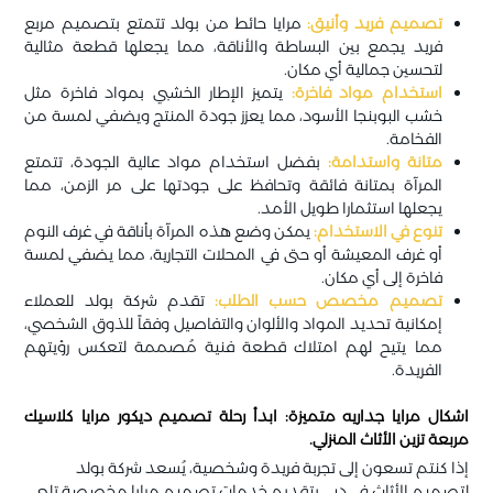
تصميم فريد وأنيق:
مرايا حائط من بولد تتمتع بتصميم مربع
فريد يجمع بين البساطة والأناقة، مما يجعلها قطعة مثالية
لتحسين جمالية أي مكان.
استخدام مواد فاخرة:
يتميز الإطار الخشبي بمواد فاخرة مثل
خشب البوبنجا الأسود، مما يعزز جودة المنتج ويضفي لمسة من
الفخامة.
متانة واستدامة:
بفضل استخدام مواد عالية الجودة، تتمتع
المرآة بمتانة فائقة وتحافظ على جودتها على مر الزمن، مما
يجعلها استثمارا طويل الأمد.
تنوع في الاستخدام:
يمكن وضع هذه المرآة بأناقة في غرف النوم
أو غرف المعيشة أو حتى في المحلات التجارية، مما يضفي لمسة
فاخرة إلى أي مكان.
تصميم مخصص حسب الطلب:
تقدم شركة بولد للعملاء
إمكانية تحديد المواد والألوان والتفاصيل وفقاً للذوق الشخصي،
مما يتيح لهم امتلاك قطعة فنية مُصممة لتعكس رؤيتهم
الفريدة.
اشكال مرايا جداريه متميزة: ابدأ رحلة تصميم ديكور مرايا كلاسيك
مربعة تزين الأثاث المنزلي.
إذا كنتم تسعون إلى تجربة فريدة وشخصية، يُسعد شركة بولد
لتصميم الأثاث في دبي بتقديم خدمات تصميم مرايا مخصصة تلبي