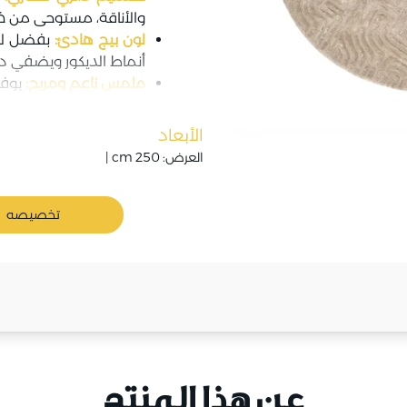
والأناقة، مستوحى من خ
لون بيج هادئ:
بفضل لون
أنماط الديكور ويضفي دفئا
ملمس ناعم ومريح:
يوفر
الأبعاد
العرض: 250 cm |
تخصيصه
عن هذا المنتج