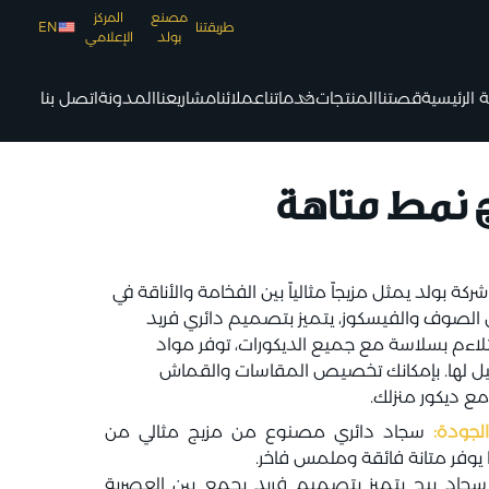
مصنع
المركز
طريقتنا
EN
بولد
الإعلامي
الرئيسية
قصتنا
المنتجات
خدماتنا
عملائنا
مشاريعنا
المدونة
اتصل بنا
ج نمط متاهة
 بولد يمثل مزيجاً مثالياً بين الفخامة والأناقة في
الصوف والفيسكوز، يتميز بتصميم دائري فريد
لاءم بسلاسة مع جميع الديكورات، توفر مواد
 مثيل لها. بإمكانك تخصيص المقاسات والقماش
ع ديكور منزلك.
جودة:
سجاد دائري مصنوع من مزيج مثالي من
يوفر متانة فائقة وملمس فاخر.
جاد بيج يتميز بتصميم فريد يجمع بين العصرية