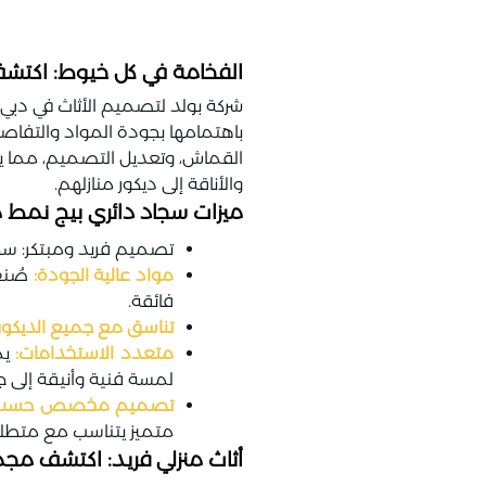
الفخامة في كل خيوط: اكتشف
شركة بولد لتصميم الأثاث في دبي ت
باهتمامها بجودة المواد والتفاصي
القماش، وتعديل التصميم، مما ي
والأناقة إلى ديكور منازلهم.
ميزات سجاد دائري بيج نمط م
تصميم فريد ومبتكر: سجا
مواد عالية الجودة:
صُنع 
فائقة.
تناسق مع جميع الديكور
متعدد الاستخدامات:
يم
لمسة فنية وأنيقة إلى 
تصميم مخصص حسب ا
متميز يتناسب مع متطلب
أثاث منزلي فريد: اكتشف م