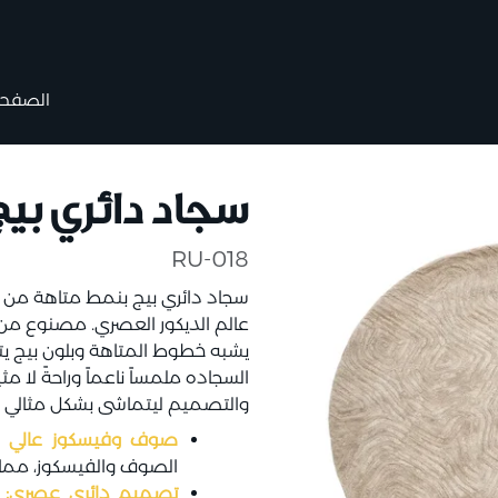
الصفحة 
سجاد دائري بي
RU-018
سجاد دائري بيج بنمط متاهة من شركة
عالم الديكور العصري. مصنوع من 
يشبه خطوط المتاهة وبلون بيج يت
السجاده ملمساً ناعماً وراحةً لا
والتصميم ليتماشى بشكل مثالي م
صوف وفيسكوز عالي ال
الصوف والفيسكوز، مما 
تصميم دائري عصري:
س