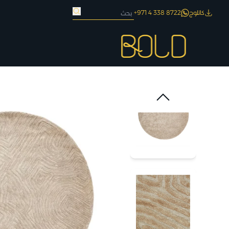
كاتلوج
8722 338 4 971+