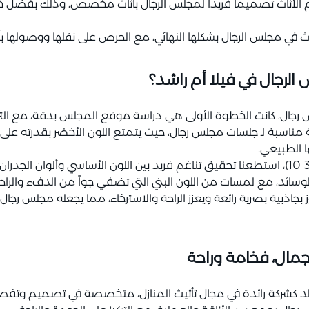
لأثاث تصميماً فريداً لمجلس الرجال بأثاث مخصص، وذلك بفضل خبرت
ثاث في مجلس الرجال بشكلها النهائي، مع الحرص على نقلها ووصولها بأ
 الرجال في فيلا أم راشد؟
جلس رجال، كانت الخطوة الأولى هي دراسة موقع المجلس بدقة، مع التركي
ة مناسبة لـ جلسات مجلس رجال، حيث يتمتع اللون الأخضر بقدرته على ت
 الطبيعي.
وبالاعتماد على قاعدة التوزيع اللوني (60-30-10)، استطعنا تحقيق تناغم فريد بين اللون ال
ي للوسائد، مع لمسات من اللون البني التي تضفي جواً من الدفء والراح
بجاذبية بصرية رائعة ويعزز الراحة والاسترخاء، مما يجعله مجلس رج
جمال، فخامة وراحة
 بولد كشركة رائدة في مجال تأثيث المنازل، متخصصة في تصميم وت