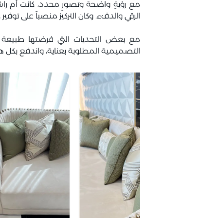
مع رؤيةٍ واضحة وتصورٍ محدد، كانت أم راش
الرقي والدفء. وكان التركيز منصباً على توف
مع بعض التحديات التي فرضتها طبيعة تشط
التصميمية المطلوبة بعناية، واندفع بكل ه