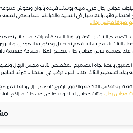
ياجات مجلس رجال عربي، مزينة بوسائد فريدة بألوان ونقوش متنوعة.
ع اهتمامٍ فائق بالتفاصيل في التنجيد والخياطة، مما يضفي لمسة 
م صوفا مجلس رجال.
بولد لتصميم الأثاث في تحقيق رؤية السيدة أم راشد من خلال تصمي
 الأثاث يندمج بسلاسة مع تفاصيل وديكور فيلا مودرن. والسر وراء
ل عند تصميم فرش مجلس رجال، ليصبح المكان مساحة مفعمة بالراحة
لعميق بالرضا تجاه التصميم المخصص لأثاث مجلس الرجال وثقتها با
لد لتصميم الأثاث. هذه المرة، ترغب في استشارة خبرائنا لتطوير تصو
فنية تعكس الفخامة والذوق الرفيع؟ انضموا إلى رحلة التميز مع 
اث مجلس رجال
، واثاث مجلس نساء وغيرها من مساحات منزلكم الفاخر
مشا