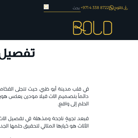
كاتلوج
8722 338 4 971+
تفصيل 
في قلب مدينة أبو ظبي، حيث تتجلى الفخامة 
دائماً بتصميم اثاث فيلا مودرن يعكس هويته
الحلم إلى واقع.
فبعد تجربةٍ ناجحة ومذهلة في تفصيل اث
الأثاث هو خيارها المثالي لتحقيق حلمها الج