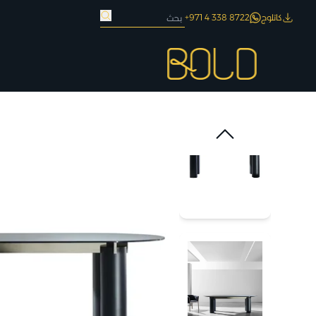
كاتلوج
8722 338 4 971+