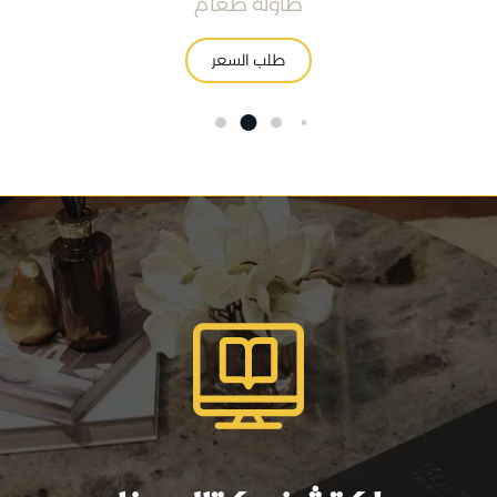
طاولة طعام
طلب السعر