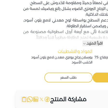
ي لمعاناً جميلاً ومقاومة للخدوش على السطح.
 الزجاج البرونزي الضوء بشكل رائع ويضيف لمسة من
حتك الداخلية.
عم السطح بواسطة لوح معدني لامع بلون أسود،
 ويضمن استقرار الطاولة.
لقاعدة تأتي مع أربعة أرجل اسطوانية مصنوعة من
طبيعية تمنح الطاولة مظهراً فنياً ودافئاً.
اقرأ المزيد
المواد والتشطيبات
العرض: 200 cm | العمق: 110 cm | الارتفاع: 75
بورسلان
زجاج برونزي
معدن لامع بلون أسود
الخشب الأسود
طلب السعر
مشاركة المنتج