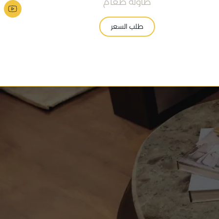
طاولة طعام
طلب السعر