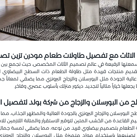
لاثاث مع تفصيل طاولات طعام مودرن تزين تص
بسمعتها الرفيعة في عالم تصميم الأثاث المخصص، حيث تجمع بين ال
د بتقديم منتجات فريدة مثل طاولة الطعام ذات السطح البيضاو
ة الجودة مثل البورسلان والزجاج البرونزي مما يضفي لمعاناً جمي
يجعلها خياراً مثالياً لتجديد ديكور منزلك بأسلوب عصري وفاخر.
من البورسلان والزجاج من شركة بولد لتفصيل الا
ح البورسلان والزجاج البرونزي بالجودة العالية والمظهر الجذاب، مما 
يم القاعدة من الخشب المتين لتوفير الاستقرار والمتانة اللازمين لل
ة الطعام بتصميم بيضاوي فريد من نوعه، مما يضفي لمسة جمالية 
 تصنيعها باستخدام مواد متميزة مثل البورسلان والزجاج البرون