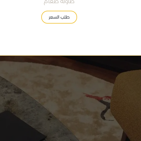
طاولة طعام
طلب السعر