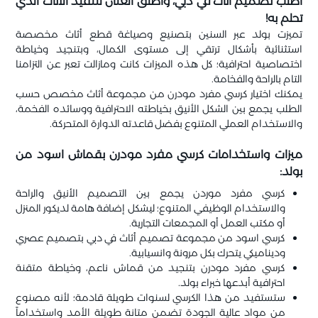
اطلب تصميم أثاث في دبي، وأطلق العنان لتنفيذ الأثاث الذي
تحلم به!
تميزت بولد عبر السنين بتصنيع وصياغة قطع أثاث مخصصة
استثنائية بأشكال ترتقي إلى مستوى الكمال، وبتنجيد وخياطة
اختصاصية احترافية؛ كل هذه الميزات كانت ومازالت تعبر عن التزامنا
التام بالراحة والفخامة.
يمكنك اختيار كرسي مفرد مودرن من مجموعة أثاث مخصص حسب
الطلب يجمع بين الشكل الأنيق بخياطته الاحترافية ووسائده الفخمة،
والاستخدام العملي المتنوع بفضل قاعدته الدوارة المتحركة.
ميزات واستخدامات كرسي مفرد مودرن بقماش اسود من
بولد:
كرسي مفرد موردن يجمع بين التصميم الأنيق والراحة
والاستخدام الوظيفي المتنوع؛ ليشكل إضافة هامة لديكور المنزل
أو مكتب العمل أو المجمعات التجارية.
كرسي اسود من مجموعة تصميم أثاث في دبي بتصميم عصري
وديناميكي يتحرك بكل مرونة وانسيابية.
كرسي مفرد مودرن بتنجيد من قماش ناعم، وخياطة متقنة
احترافية أبدعها خبراء بولد.
ستستفيد من هذا الكرسي لسنوات طويلة قادمة؛ لأنه مصنوع
من مواد عالية الجودة تضمن متانة طويلة الأمد واستخداماً