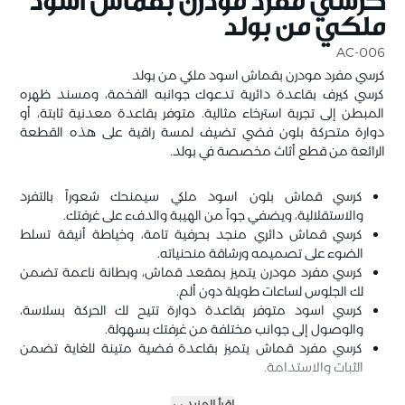
كرسي مفرد مودرن بقماش اسود
ملكي من بولد
AC-006
كرسي مفرد مودرن بقماش اسود ملكي من بولد
كرسي كيرف بقاعدة دائرية تدعوك جوانبه الفخمة، ومسند ظهره
المبطن إلى تجربة استرخاء مثالية. متوفر بقاعدة معدنية ثابتة، أو
دوارة متحركة بلون فضي تضيف لمسة راقية على هذه القطعة
الرائعة من قطع أثاث مخصصة في بولد.
كرسي قماش بلون اسود ملكي سيمنحك شعوراً بالتفرد
والاستقلالية، ويضفي جواً من الهيبة والدفء على غرفتك.
كرسي قماش دائري منجد بحرفية تامة، وخياطة أنيقة تسلط
الضوء على تصميمه ورشاقة منحنياته.
كرسي مفرد مودرن يتميز بمقعد قماش، وبطانة ناعمة تضمن
لك الجلوس لساعات طويلة دون ألم.
كرسي اسود متوفر بقاعدة دوارة تتيح لك الحركة بسلاسة،
والوصول إلى جوانب مختلفة من غرفتك بسهولة.
كرسي مفرد قماش يتميز بقاعدة فضية متينة للغاية تضمن
الثبات والاستدامة.
اقرأ المزيد