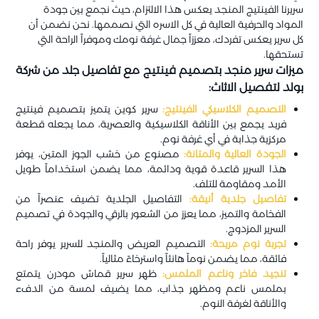
سريرنا الفينتيج المنجد يعكس هذا الالتزام، حيث نجمع بين جودة
المواد والحرفية العالية في كل الاسره التي نصممها. نحن نضمن أن
كل سرير يعكس تفردك، معززاً جمال غرفة نومك وموفراً الراحة التي
تستحقها.
ميزات سرير منجد بتصميم فينتيج مع تفاصيل جلد من شركة
بولد لتفصيل الاثاث:
التصميم الكلاسيكي الفينتيج:
سرير كوين يتميز بتصميم فينتيج
فريد يجمع بين الأناقة الكلاسيكية والعصرية، مما يجعله قطعة
مركزية جذابة في أي غرفة نوم.
الجودة العالية والمتانة:
مصنوع من خشب الجوز المتين، يوفر
هذا السرير قاعدة قوية ودائمة، مما يضمن استخداماً طويل
الأمد ومقاومة للتلف.
تفاصيل جلدية أنيقة:
التفاصيل الجلدية تضيف عنصراً من
الفخامة والتميز، مما يعزز من الشعور بالرقي والجودة في تصميم
السرير المزدوج.
تجربة نوم مريحة:
التصميم العريض والمنجد للسرير يوفر راحة
فائقة، مما يضمن نوماً هانئاً واسترخاءً مثالياً.
تنجيد فاخر وناعم الملمس:
ظهر سرير قماش مودرن يتمتع
بملمس ناعم ومظهر جذاب، مما يضيف لمسة من الدفء
والأناقة لغرفة النوم.