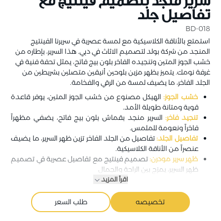
سرير منجد بتصميم فينتيج مع
تفاصيل جلد
BD-018
استمتع بالأناقة الكلاسيكية مع لمسة عصرية في سريرنا الفينتيج
المنجد من شركة بولد لتصميم الاثاث في دبي. هذا السرير، بإطاره من
خشب الجوز المتين وتنجيده الفاخر بلون بيج فاتح، يمثل تحفة فنية في
غرفة نومك. يتميز بظهر مزين بلوحين أنيقين متصلين بشريطين من
الجلد الفاخر، ما يضيف لمسة من الرقي والفخامة.
خشب الجوز:
الهيكل مصنوع من خشب الجوز المتين، يوفر قاعدة
قوية ومتانة طويلة الأمد.
تنجيد فاخر:
السرير منجد بقماش بلون بيج فاتح، يضفي مظهراً
فاخراً ونعومة للملمس.
تفاصيل الجلد:
تفاصيل من الجلد الفاخر تزين ظهر السرير، ما يضيف
عنصراً من الأناقة الكلاسيكية.
ظهر سرير مودرن:
تصميم فينتيج مع تفاصيل عصرية في تصميم
ظهر السرير، يمزج بين الراحة والجمال
اقرأ المزيد
تخصيصه
طلب السعر