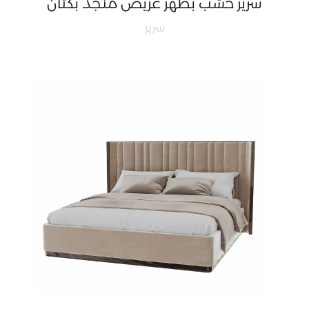
سرير خشب بظهر عريض منجد بكتان
سرير